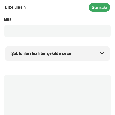
Bize ulaşın
Sonraki
Email
Şablonları hızlı bir şekilde seçin:
Ürün fiyatı
Min.order quantity
Bir numune isteyin
Daha fazla detay