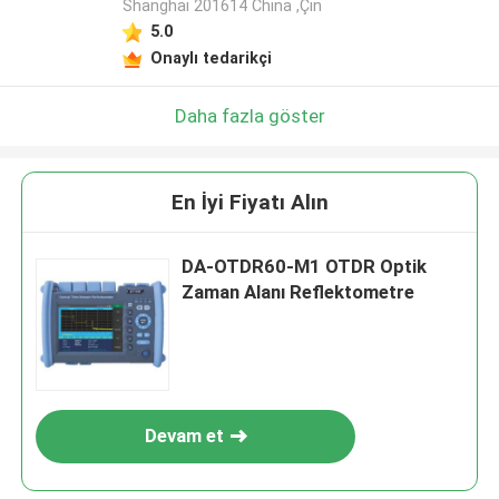
Shanghai 201614 China ,Çin
5.0
Onaylı tedarikçi
Daha fazla göster
En İyi Fiyatı Alın
DA-OTDR60-M1 OTDR Optik
Zaman Alanı Reflektometre
Devam et