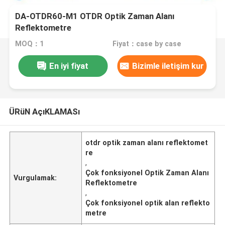
DA-OTDR60-M1 OTDR Optik Zaman Alanı
Reflektometre
MOQ：1
Fiyat：case by case
En iyi fiyat
Bizimle iletişim kur
ÜRüN AçıKLAMASı
otdr optik zaman alanı reflektomet
re
,
Çok fonksiyonel Optik Zaman Alanı
Vurgulamak:
Reflektometre
,
Çok fonksiyonel optik alan reflekto
metre