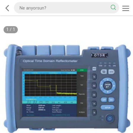
1
/
1