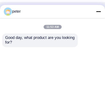
Ana sayfa
Hakkımızda
Bize ulaşın
Desktop Site
peter
Site Haritası
Gizlilik Politikası
11:53 AM
Kalite
Fiber Optik Pasif Bileşenler
Çin
Good day, what product are you looking 
fabrikası.Copyright © 2026 Dawnergy
for?
Technologies(Shanghai) Co., Ltd.. All Rights
Reserved.
Ana sayfa
Ürünler
VİDEOLAR