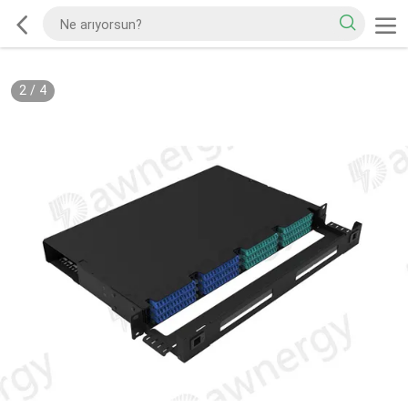
2
/
4