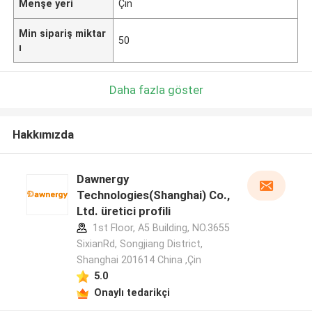
Menşe yeri
Çin
Min sipariş miktar
50
ı
Daha fazla göster
Hakkımızda
Dawnergy
Technologies(Shanghai) Co.,
Ltd. üretici profili
1st Floor, A5 Building, NO.3655
SixianRd, Songjiang District,
Shanghai 201614 China ,Çin
5.0
Onaylı tedarikçi