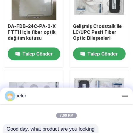
Hakkımızda
DA-FDB-24C-PA-2-X
Gelişmiş Crosstalk ile
FTTH için fiber optik
LC/UPC Pasif Fiber
Fabrika turu
dağıtım kutusu
Optic Bileşenleri
Talep Gönder
Talep Gönder
Kalite kontrol
Bize ulaşın
Haberler
peter
Tüm servis talepleri
7:09 PM
Good day, what product are you looking 
Teklif isteği
40CH G652D
Veri iletimi için LC/UPC