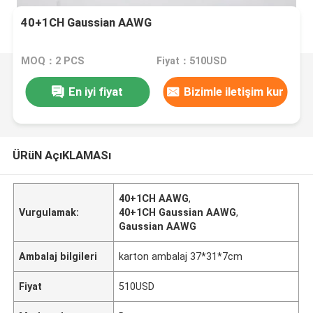
40+1CH Gaussian AAWG
MOQ：2 PCS
Fiyat：510USD
En iyi fiyat
Bizimle iletişim kur
ÜRüN AçıKLAMASı
40+1CH AAWG
,
Vurgulamak:
40+1CH Gaussian AAWG
,
Gaussian AAWG
Ambalaj bilgileri
karton ambalaj 37*31*7cm
Fiyat
510USD