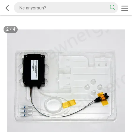
2
/
4