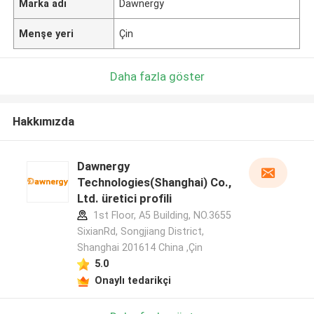
Marka adı
Dawnergy
Menşe yeri
Çin
Daha fazla göster
Hakkımızda
Dawnergy
Technologies(Shanghai) Co.,
Ltd. üretici profili
1st Floor, A5 Building, NO.3655
SixianRd, Songjiang District,
Shanghai 201614 China ,Çin
5.0
Onaylı tedarikçi