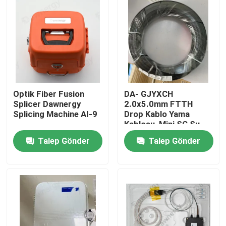
Optik Fiber Fusion
DA- GJYXCH
Splicer Dawnergy
2.0x5.0mm FTTH
Splicing Machine AI-9
Drop Kablo Yama
Kablosu, Mini SC Su
Geçirmez Konnektör
Talep Gönder
Talep Gönder
ve boru geçiş
konnektörü ile
Ana sayfa
Ürünler
VİDEOLAR