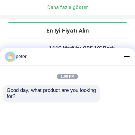
Daha fazla göster
En İyi Fiyatı Alın
144C Modüler ODF 19" Rack
Mount Fiber Dağıtım Çerçevesi
peter
1:00 PM
Good day, what product are you looking 
Devam et
for?
Önerilen Ürünler