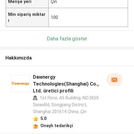
Menşe yeri
Çin
Min sipariş miktar
100
ı
Daha fazla göster
Hakkımızda
Dawnergy
Technologies(Shanghai) Co.,
Ltd. üretici profili
1st Floor, A5 Building, NO.3655
SixianRd, Songjiang District,
Shanghai 201614 China ,Çin
5.0
Onaylı tedarikçi