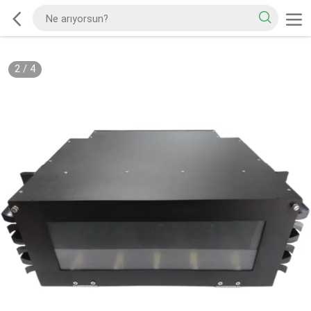
2
/
4