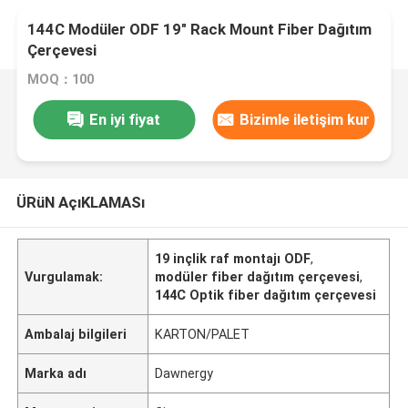
144C Modüler ODF 19" Rack Mount Fiber Dağıtım
Çerçevesi
MOQ：100
En iyi fiyat
Bizimle iletişim kur
ÜRüN AçıKLAMASı
19 inçlik raf montajı ODF
,
Vurgulamak:
modüler fiber dağıtım çerçevesi
,
144C Optik fiber dağıtım çerçevesi
Ambalaj bilgileri
KARTON/PALET
Marka adı
Dawnergy